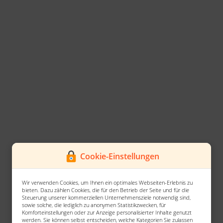
Cookie-Einstellungen
Wir verwenden Cookies, um Ihnen ein optimales Webseiten-Erlebnis zu
bieten. Dazu zählen Cookies, die für den Betrieb der Seite und für die
Steuerung unserer kommerziellen Unternehmensziele notwendig sind,
sowie solche, die lediglich zu anonymen Statistikzwecken, für
Komforteinstellungen oder zur Anzeige personalisierter Inhalte genutzt
werden. Sie können selbst entscheiden, welche Kategorien Sie zulassen