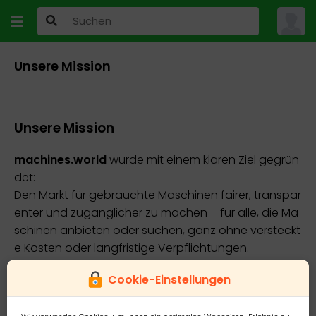
Unsere Mission
Unsere Mission
machines.world
wurde mit einem klaren Ziel gegrün
det:
Den Markt für gebrauchte Maschinen fairer, transpar
enter und zugänglicher zu machen – für alle, die Ma
schinen anbieten oder suchen, ganz ohne versteckt
e Kosten oder langfristige Verpflichtungen.
Wir wissen aus eigener Erfahrung, wie frustrierend es
Cookie-Einstellungen
sein kann, wenn einfache Inserate auf sogenannten
„großen Plattformen“ mit hohen Gebühren und und