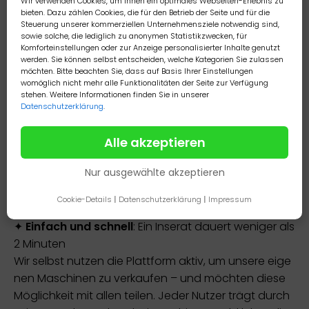
urchsichtigen Vertragsmodellen verbunden sind. Au
Wir verwenden Cookies, um Ihnen ein optimales Webseiten-Erlebnis zu
bieten. Dazu zählen Cookies, die für den Betrieb der Seite und für die
ch wir haben als Anbieter erlebt, wie schnell aus eine
Steuerung unserer kommerziellen Unternehmensziele notwendig sind,
m einzigen Inserat monatliche Kosten von bis zu 50
sowie solche, die lediglich zu anonymen Statistikzwecken, für
Komforteinstellungen oder zur Anzeige personalisierter Inhalte genutzt
0 € entstehen – abgerechnet im Jahresrhythmus un
werden. Sie können selbst entscheiden, welche Kategorien Sie zulassen
d ohne echten Mehrwert.
möchten. Bitte beachten Sie, dass auf Basis Ihrer Einstellungen
womöglich nicht mehr alle Funktionalitäten der Seite zur Verfügung
Deshalb haben wir machines.world gegründet.
stehen. Weitere Informationen finden Sie in unserer
Eine Plattform, die bewusst einen anderen Weg geh
Datenschutzerklärung
.
t:
✦
100 % kostenlos
– für Käufer und Verkäufer
Alle akzeptieren
✦
Kein Abo, keine Laufzeit, keine versteckten Geb
Nur ausgewählte akzeptieren
ühren
✦
Offen für alle
, ob privat oder gewerblich
Cookie-Details
|
Datenschutzerklärung
|
Impressum
✦
Geprüfte Inserate
zur Qualitätssicherung
✦
Einfach und schnell
: Ein Inserat dauert weniger als
2 Minuten
Wir selbst nutzen die Plattform aktiv, um unsere eige
nen Maschinen zu verkaufen – und möchten diese
Möglichkeit mit allen teilen. Jeder Nutzer trägt durch