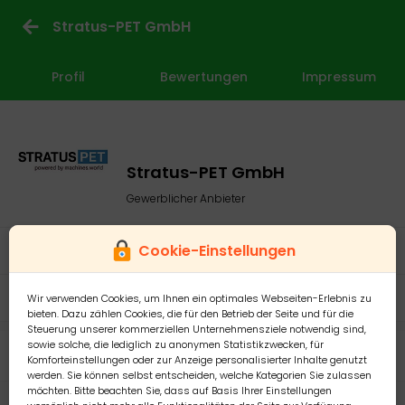
Stratus-PET GmbH
Profil
Bewertungen
Impressum
Stratus-PET GmbH
Gewerblicher Anbieter
Cookie-Einstellungen
Mitglied seit: 01.01.2021
Nürnberg
Wir verwenden Cookies, um Ihnen ein optimales Webseiten-Erlebnis zu
bieten. Dazu zählen Cookies, die für den Betrieb der Seite und für die
Steuerung unserer kommerziellen Unternehmensziele notwendig sind,
sowie solche, die lediglich zu anonymen Statistikzwecken, für
Meine Anzeigen
Komforteinstellungen oder zur Anzeige personalisierter Inhalte genutzt
werden. Sie können selbst entscheiden, welche Kategorien Sie zulassen
möchten. Bitte beachten Sie, dass auf Basis Ihrer Einstellungen