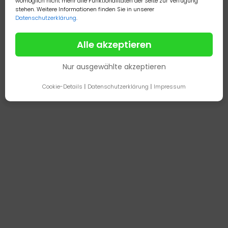
womöglich nicht mehr alle Funktionalitäten der Seite zur Verfügung
Zurück
Weiter
stehen. Weitere Informationen finden Sie in unserer
Datenschutzerklärung
.
Alle akzeptieren
Nur ausgewählte akzeptieren
Cookie-Details
|
Datenschutzerklärung
|
Impressum